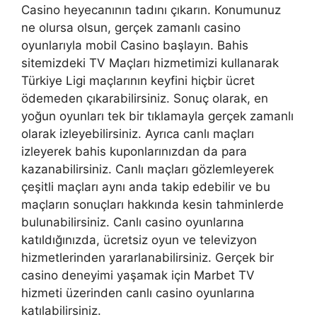
Casino heyecanının tadını çıkarın. Konumunuz
ne olursa olsun, gerçek zamanlı casino
oyunlarıyla mobil Casino başlayın. Bahis
sitemizdeki TV Maçları hizmetimizi kullanarak
Türkiye Ligi maçlarının keyfini hiçbir ücret
ödemeden çıkarabilirsiniz. Sonuç olarak, en
yoğun oyunları tek bir tıklamayla gerçek zamanlı
olarak izleyebilirsiniz. Ayrıca canlı maçları
izleyerek bahis kuponlarınızdan da para
kazanabilirsiniz. Canlı maçları gözlemleyerek
çeşitli maçları aynı anda takip edebilir ve bu
maçların sonuçları hakkında kesin tahminlerde
bulunabilirsiniz. Canlı casino oyunlarına
katıldığınızda, ücretsiz oyun ve televizyon
hizmetlerinden yararlanabilirsiniz. Gerçek bir
casino deneyimi yaşamak için Marbet TV
hizmeti üzerinden canlı casino oyunlarına
katılabilirsiniz.