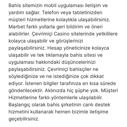
Bahis sitemizin mobil uygulaması iletişim ve
yardım sağlar. Telefon veya tabletinizden
müşteri hizmetlerine kolaylıkla ulaşabilirsiniz.
Marbet farklı yollarla geri bildirim ve öneri
alabilirler. Çevrimiçi Casino sitelerinde yetkililere
kolayca ulaşabilir ve görüşlerinizi
paylaşabilirsiniz. Hesap yöneticinize kolayca
ulaşabilir ve tek tıklamayla bahis sitesi ve
uygulaması hakkındaki düşüncelerinizi
paylaşabilirsiniz. Çevrimiçi bahisçiler ne
söylediğinize ve ne istediğinize çok dikkat
ediyor. İstenen bilgiler tarafınıza en kısa sürede
gönderilecektir. Aklınızda hiç şüphe yok. Müşteri
Hizmetlerine farklı yöntemlerle ulaşılabilir.
Başlangıç olarak bahis şirketinin canlı destek
hizmetini kullanarak hemen bizimle iletişime
geçebilirsiniz.