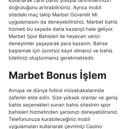
kullanarak canlı bahis yoluyla tahminlerinizin
doğruluğunu artırabilirsiniz. Ayrıca mobil
sitedeki maç takip Marbet Güvenilir Mi
uygulamasını da deneyebilirsiniz. Marbet bahis
hizmeti bu sayede daha kazançlı hale geliyor.
Marbet Spor Bahisleri ile heyecan verici
deneyimler yaşayarak para kazanın. Bahse
başlamak için ücretsiz kayıt olmanız ve bahis
biletinizi oluşturmanız gerekmektedir.
Marbet Bonus İşlem
Avrupa ve dünya futbol müsabakalarında
zaferler elde edin. Size yüksek oranlar ve geniş
bahis seçenekleri sunan bahis sitesinin spor
bahisleri hizmetinden şansınızı deneyebilirsiniz.
Telefonunuza kurabileceğiniz mobil
uygulamaları kullanarak çevrimiçi Casino