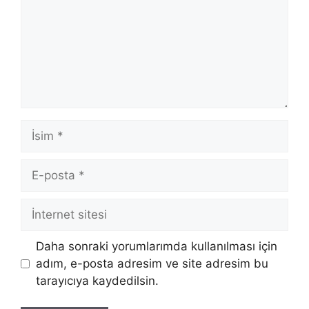
İsim
E-
posta
İnternet
sitesi
Daha sonraki yorumlarımda kullanılması için
adım, e-posta adresim ve site adresim bu
tarayıcıya kaydedilsin.