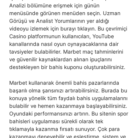
Analizi bölümüne erişmek için günün
menüsünde görünen menüden seçin. Uzman
Görüşü ve Analist Yorumlarının yer aldığı
videoyu izlemek için burayı tıklayın. Bu çevrimiçi
Casino platformunun kullanıcıları, YouTube
kanallarında nasıl oyun oynayacaklarına dair
tavsiyeler bulabilirler. Marbet maç tahminlerini
ve güvenilir kaynaklardan alınan ipuçlarını
destekleyen bir bahis kuponu oluşturabilirsiniz.
Marbet kullanarak önemli bahis pazarlarında
başarılı olma şansınızı artırabilirsiniz. Burada bu
konuya yönelik tüm faydalı bahis uygulamalarını
bulabilir ve hemen kazanmaya başlayabilirsiniz.
Oyundaki performansınızı artırın. Bu sitenin spor
bahisleri uygulaması sürekli olarak tek
tıklamayla kazanma fırsatı sunuyor. Çok para
kazanmayı deneyebilir ve eşleştirme, sistem ve