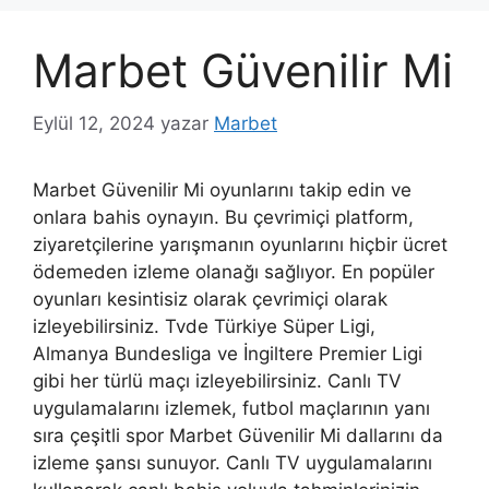
Marbet Güvenilir Mi
Eylül 12, 2024
yazar
Marbet
Marbet Güvenilir Mi oyunlarını takip edin ve
onlara bahis oynayın. Bu çevrimiçi platform,
ziyaretçilerine yarışmanın oyunlarını hiçbir ücret
ödemeden izleme olanağı sağlıyor. En popüler
oyunları kesintisiz olarak çevrimiçi olarak
izleyebilirsiniz. Tvde Türkiye Süper Ligi,
Almanya Bundesliga ve İngiltere Premier Ligi
gibi her türlü maçı izleyebilirsiniz. Canlı TV
uygulamalarını izlemek, futbol maçlarının yanı
sıra çeşitli spor Marbet Güvenilir Mi dallarını da
izleme şansı sunuyor. Canlı TV uygulamalarını