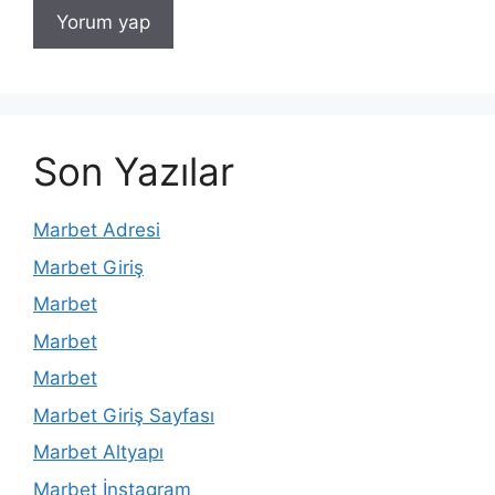
Son Yazılar
Marbet Adresi
Marbet Giriş
Marbet
Marbet
Marbet
Marbet Giriş Sayfası
Marbet Altyapı
Marbet İnstagram