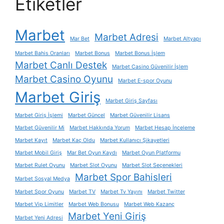
Etiketler
Marbet
Marbet Adresi
Mar Bet
Marbet Altyapı
Marbet Bahis Oranları
Marbet Bonus
Marbet Bonus İşlem
Marbet Canlı Destek
Marbet Casino Güvenilir İşlem
Marbet Casino Oyunu
Marbet E-spor Oyunu
Marbet Giriş
Marbet Giriş Sayfası
Marbet Giriş İşlemi
Marbet Güncel
Marbet Güvenilir Lisans
Marbet Güvenilir Mi
Marbet Hakkında Yorum
Marbet Hesap İnceleme
Marbet Kayıt
Marbet Kaç Oldu
Marbet Kullanıcı Şikayetleri
Marbet Mobil Giriş
Mar Bet Oyun Kaydı
Marbet Oyun Platformu
Marbet Rulet Oyunu
Marbet Slot Oyunu
Marbet Slot Seçenekleri
Marbet Spor Bahisleri
Marbet Sosyal Medya
Marbet Spor Oyunu
Marbet TV
Marbet Tv Yayını
Marbet Twitter
Marbet Vip Limitler
Marbet Web Bonusu
Marbet Web Kazanç
Marbet Yeni Giriş
Marbet Yeni Adresi