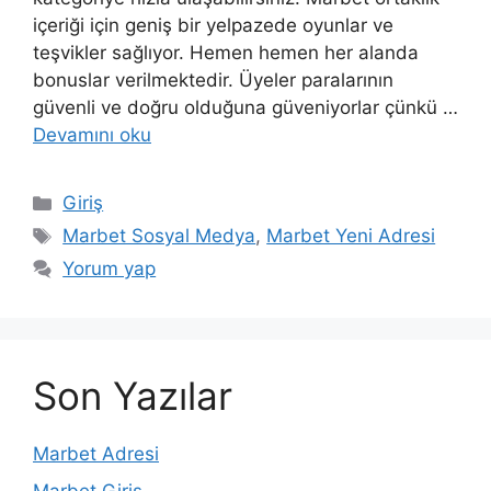
içeriği için geniş bir yelpazede oyunlar ve
teşvikler sağlıyor. Hemen hemen her alanda
bonuslar verilmektedir. Üyeler paralarının
güvenli ve doğru olduğuna güveniyorlar çünkü …
Devamını oku
Kategoriler
Giriş
Etiketler
Marbet Sosyal Medya
,
Marbet Yeni Adresi
Yorum yap
Son Yazılar
Marbet Adresi
Marbet Giriş