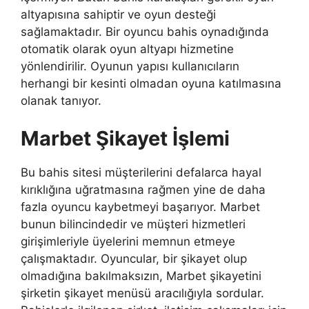
altyapısına sahiptir ve oyun desteği
sağlamaktadır. Bir oyuncu bahis oynadığında
otomatik olarak oyun altyapı hizmetine
yönlendirilir. Oyunun yapısı kullanıcıların
herhangi bir kesinti olmadan oyuna katılmasına
olanak tanıyor.
Marbet Şikayet İşlemi
Bu bahis sitesi müşterilerini defalarca hayal
kırıklığına uğratmasına rağmen yine de daha
fazla oyuncu kaybetmeyi başarıyor. Marbet
bunun bilincindedir ve müşteri hizmetleri
girişimleriyle üyelerini memnun etmeye
çalışmaktadır. Oyuncular, bir şikayet olup
olmadığına bakılmaksızın, Marbet şikayetini
şirketin şikayet menüsü aracılığıyla sordular.