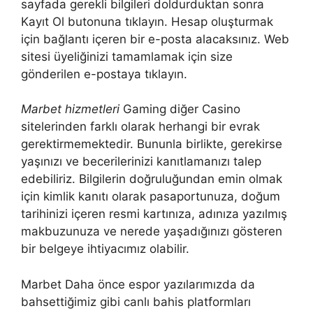
sayfada gerekli bilgileri doldurduktan sonra
Kayıt Ol butonuna tıklayın. Hesap oluşturmak
için bağlantı içeren bir e-posta alacaksınız. Web
sitesi üyeliğinizi tamamlamak için size
gönderilen e-postaya tıklayın.
Marbet hizmetleri
Gaming diğer Casino
sitelerinden farklı olarak herhangi bir evrak
gerektirmemektedir. Bununla birlikte, gerekirse
yaşınızı ve becerilerinizi kanıtlamanızı talep
edebiliriz. Bilgilerin doğruluğundan emin olmak
için kimlik kanıtı olarak pasaportunuza, doğum
tarihinizi içeren resmi kartınıza, adınıza yazılmış
makbuzunuza ve nerede yaşadığınızı gösteren
bir belgeye ihtiyacımız olabilir.
Marbet Daha önce espor yazılarımızda da
bahsettiğimiz gibi canlı bahis platformları