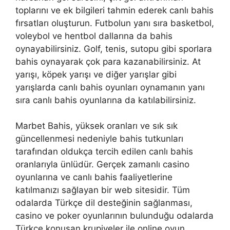
toplarını ve ek bilgileri tahmin ederek canlı bahis
fırsatları oluşturun. Futbolun yanı sıra basketbol,
voleybol ve hentbol dallarına da bahis
oynayabilirsiniz. Golf, tenis, sutopu gibi sporlara
bahis oynayarak çok para kazanabilirsiniz. At
yarışı, köpek yarışı ve diğer yarışlar gibi
yarışlarda canlı bahis oyunları oynamanın yanı
sıra canlı bahis oyunlarına da katılabilirsiniz.
Marbet Bahis, yüksek oranları ve sık sık
güncellenmesi nedeniyle bahis tutkunları
tarafından oldukça tercih edilen canlı bahis
oranlarıyla ünlüdür. Gerçek zamanlı casino
oyunlarına ve canlı bahis faaliyetlerine
katılmanızı sağlayan bir web sitesidir. Tüm
odalarda Türkçe dil desteğinin sağlanması,
casino ve poker oyunlarının bulunduğu odalarda
Türkçe konuşan krupiyeler ile online oyun