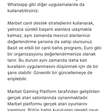
Whatsapp gibi diğer uygulamalarda da
kullanabilirsiniz.
Marbet canlı destek
stratejilerini kullanarak,
yalnızca sürekli başarılı alanlara ulaşmakla
kalmaz, aynı zamanda mevcut alanlarınızı
değerlendirme şansına da sahip olursunuz.
Basit ve etkili bir canlı bahis programı, Euro gibi
bir organizasyonu değerlendirmenize olanak
tanır. Bu durum aynı zamanda daha katı
kuralların uygulanmasını düşünmek için de bir
şans olabilir. Güvenilir bir güncellemeye de
erişilebilir.
Marbet Gaming Platform tarafından geliştirilen
gerçek atari salonlarında oynanmaktadır.
Marbet platformu gerçek atari oyunlarını
içermiyor. Bütün bahis kuruluşları gerekli oyun