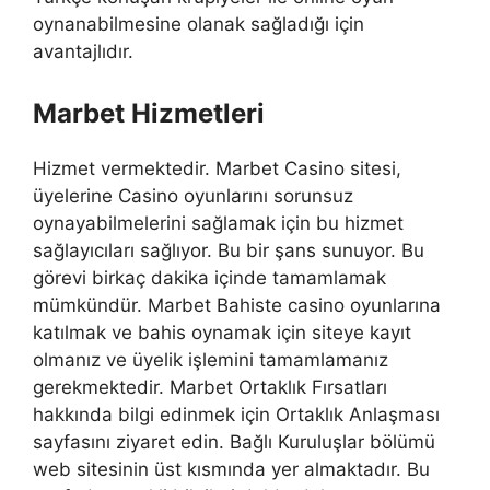
oynanabilmesine olanak sağladığı için
avantajlıdır.
Marbet Hizmetleri
Hizmet vermektedir. Marbet Casino sitesi,
üyelerine Casino oyunlarını sorunsuz
oynayabilmelerini sağlamak için bu hizmet
sağlayıcıları sağlıyor. Bu bir şans sunuyor. Bu
görevi birkaç dakika içinde tamamlamak
mümkündür. Marbet Bahiste casino oyunlarına
katılmak ve bahis oynamak için siteye kayıt
olmanız ve üyelik işlemini tamamlamanız
gerekmektedir. Marbet Ortaklık Fırsatları
hakkında bilgi edinmek için Ortaklık Anlaşması
sayfasını ziyaret edin. Bağlı Kuruluşlar bölümü
web sitesinin üst kısmında yer almaktadır. Bu