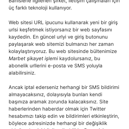
Bahislerle ilgilenen şirket, iletişim çalışmaları için
üç farklı teknoloji kullanıyor.
Web sitesi URL ipucunu kullanarak yeni bir giriş
urlsi keşfetmek istiyorsanız bir web sayfasını
kaydedin. En güncel urlyi ve giriş butonunu
paylaşarak web sitemizi bulmanızı her zaman
kolaylaştırıyoruz. Bu web sitesinde bültenimize
Marbet şikayet işlemi
kaydolursanız, bu
abonelik urllerini e-posta ve SMS yoluyla
alabilirsiniz.
Ancak iptal ederseniz herhangi bir SMS bildirimi
almayacaksınız, dolayısıyla bunları kendi
başınıza aramak zorunda kalacaksınız. Site
haberlerinden haberdar olmak için Twitter
hesabımızı takip edin ve bildirimleri etkinleştirin,
böylece adresinizde herhangi bir değişiklik