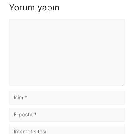
Yorum yapın
Yorum
İsim
E-
posta
İnternet